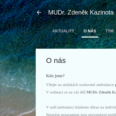
MUDr. Zdeněk Kazinota
AKTUALITY
O NÁS
TÝM
O nás
Kdo jsme?
Vítejte na stránkách soukromé ambulance
V ordinaci se na vás těší
MUDr Zdeněk Ka
V naší ambulanci klademe důraz na individ
Nosným programem jsou preventivní prohlíd