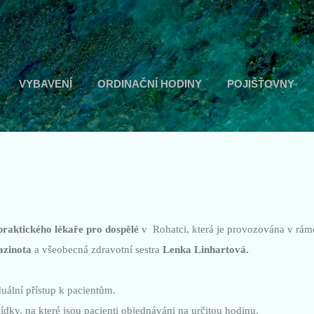
Přeskočit na hlavní obsah
VYBAVENÍ
ORDINAČNÍ HODINY
POJIŠŤOVNY
praktického lékaře pro dospělé
v Rohatci, která je provozována v rám
zinota
a všeobecná zdravotní sestra
Lenka Linhartová.
uální přístup k pacientům.
ky, na které jsou pacienti objednáváni na určitou hodinu.